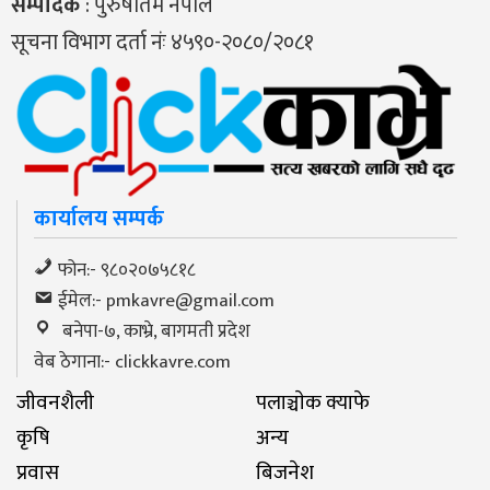
सम्पादक
: पुरुषोतम नेपाल
सूचना विभाग दर्ता नंः ४५९०-२०८०/२०८१
कार्यालय सम्पर्क
फोन:- ९८०२०७५८१८
ईमेल:-
pmkavre@gmail.com
बनेपा-७, काभ्रे, बागमती प्रदेश
वेब ठेगाना:- clickkavre.com
जीवनशैली
पलाञ्चाेक क्याफे
कृषि
अन्य
प्रवास
बिजनेश