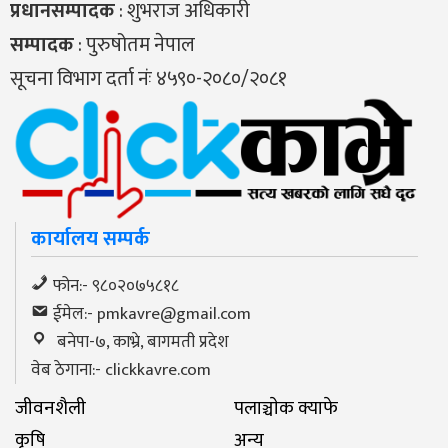
प्रधानसम्पादक
: शुभराज अधिकारी
सम्पादक
: पुरुषोतम नेपाल
सूचना विभाग दर्ता नंः ४५९०-२०८०/२०८१
कार्यालय सम्पर्क
फोन:- ९८०२०७५८१८
ईमेल:-
pmkavre@gmail.com
बनेपा-७, काभ्रे, बागमती प्रदेश
वेब ठेगाना:- clickkavre.com
जीवनशैली
पलाञ्चाेक क्याफे
कृषि
अन्य