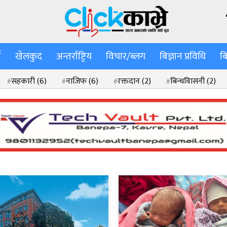
ा
खेलकुद
अन्तर्राष्ट्रिय
विचार/ब्लग
बिज्ञान प्रविधि
ब
सहकारी
(6)
नाजिफ
(6)
रक्तदान
(2)
बिन्धवािसनी
(2)
)
सामसङ एस–सेरिज
(2)