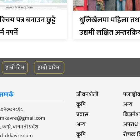
 परिचय पत्र बनाउन छुट्टै
धुलिखेलमा महिला तथा
न नपर्ने
उद्यमी लक्षित अन्तरक्रि
हाम्रो टिम
हाम्रो बारेमा
म्पर्क
जीवनशैली
पलाञ्चाे
कृषि
अन्य
९८०२०७५८१८
प्रवास
बिजनेश
pmkavre@gmail.com
अन्य
अपराध
काभ्रे, बागमती प्रदेश
कृषि
रोचक बि
- clickkavre.com