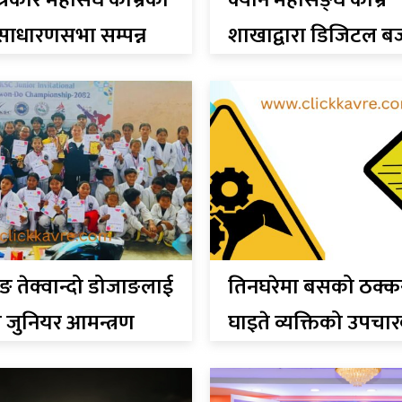
त्रकार महासंघ काभ्रेको
क्यान महासङ्घ काभ्रे
 साधारणसभा सम्पन्न
शाखाद्वारा डिजिटल ब
प्रवर्द्धन तथा सृजनशी
तालिम सम्पन्न
ाङ तेक्वान्दो डोजाङलाई
तिनघरेमा बसको ठक्क
जुनियर आमन्त्रण
घाइते व्यक्तिको उपचा
दोको उपाधि
क्रममा मृत्यु