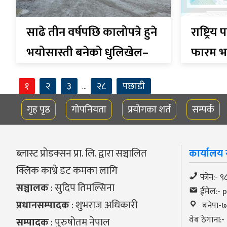
साढे तीन वर्षपछि कालोपत्रे हुने
राष्ट्रिय
भयोसास्ती बनेको धुलिखेल–
फारम भर्
खावा सडक खण्ड
१
२
३
२८
पछाडी
…
गृह पृष्ठ
गोपनियता
प्रयोगका शर्त
सम्पर्क
ब्लास्ट प्रोडक्सन प्रा. लि. द्वारा सञ्चालित
कार्यालय स
क्लिक काभ्रे डट कमका लागि
फोन:- 
सञ्चालक
: सुदिप तिमल्सिना
ईमेल:-
प्रधानसम्पादक
: शुभराज अधिकारी
बनेपा-७, 
वेब ठेगाना:
सम्पादक
: पुरुषोतम नेपाल