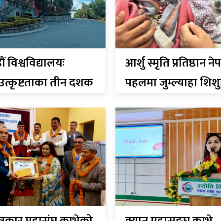
 विश्वविद्यालयः
आर्शु स्मृति प्रतिष्ठान 
क उत्कृष्टताका तीन दशक
पहलमा जुम्ल्याहा शिश
नि:शुल्क उपचार