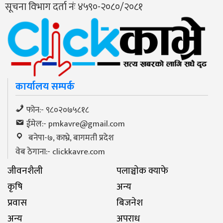
सूचना विभाग दर्ता नंः ४५९०-२०८०/२०८१
कार्यालय सम्पर्क
फोन:- ९८०२०७५८१८
ईमेल:-
pmkavre@gmail.com
बनेपा-७, काभ्रे, बागमती प्रदेश
वेब ठेगाना:- clickkavre.com
जीवनशैली
पलाञ्चाेक क्याफे
कृषि
अन्य
प्रवास
बिजनेश
अन्य
अपराध