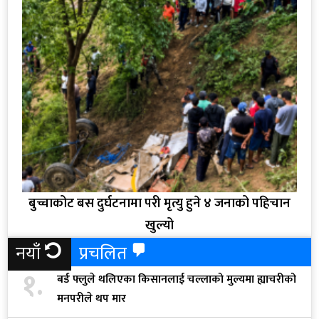
बुच्चाकोट बस दुर्घटनामा परी मृत्यु हुने ४ जनाको पहिचान
खुल्यो
नयाँ
प्रचलित
१.
बर्ड फ्लुले थलिएका किसानलाई चल्लाको मुल्यमा ह्याचरीको
मनपरीले थप मार