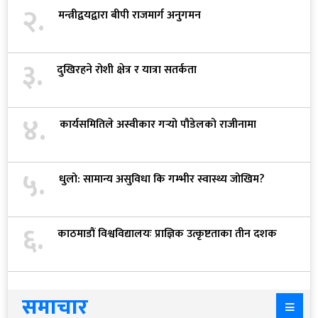
२.
मन्त्रीद्वयद्वारा बीपी राजमार्ग अनुगमन
३.
दुखिरहने रोशी क्षेत्र र यात्रा सतर्कता
४.
कार्यसमितिले अस्वीकार गर्‍यो पौडेलको राजीनामा
५.
धुलो: सामान्य असुविधा कि गम्भीर स्वास्थ्य जोखिम?
६.
काठमाडौं विश्वविद्यालयः प्राज्ञिक उत्कृष्टताका तीन दशक
समाचार