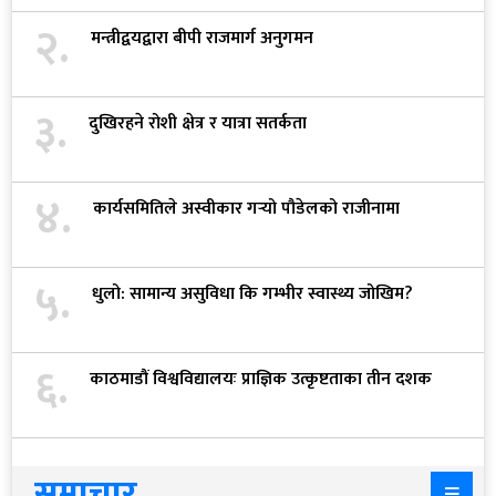
२.
मन्त्रीद्वयद्वारा बीपी राजमार्ग अनुगमन
३.
दुखिरहने रोशी क्षेत्र र यात्रा सतर्कता
४.
कार्यसमितिले अस्वीकार गर्‍यो पौडेलको राजीनामा
५.
धुलो: सामान्य असुविधा कि गम्भीर स्वास्थ्य जोखिम?
६.
काठमाडौं विश्वविद्यालयः प्राज्ञिक उत्कृष्टताका तीन दशक
समाचार