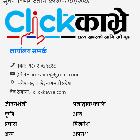
सूचना विभाग दर्ता नंः ४५९०-२०८०/२०८१
कार्यालय सम्पर्क
फोन:- ९८०२०७५८१८
ईमेल:-
pmkavre@gmail.com
बनेपा-७, काभ्रे, बागमती प्रदेश
वेब ठेगाना:- clickkavre.com
जीवनशैली
पलाञ्चाेक क्याफे
कृषि
अन्य
प्रवास
बिजनेश
अन्य
अपराध