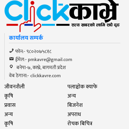
कार्यालय सम्पर्क
फोन:- ९८०२०७५८१८
ईमेल:-
pmkavre@gmail.com
बनेपा-७, काभ्रे, बागमती प्रदेश
वेब ठेगाना:- clickkavre.com
जीवनशैली
पलाञ्चाेक क्याफे
कृषि
अन्य
प्रवास
बिजनेश
अन्य
अपराध
कृषि
रोचक बिचित्र