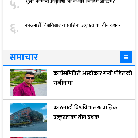
५.
धुलो: सामान्य असुविधा कि गम्भीर स्वास्थ्य जोखिम?
६.
काठमाडौं विश्वविद्यालयः प्राज्ञिक उत्कृष्टताका तीन दशक
समाचार
कार्यसमितिले अस्वीकार गर्‍यो पौडेलको
राजीनामा
काठमाडौं विश्वविद्यालयः प्राज्ञिक
उत्कृष्टताका तीन दशक