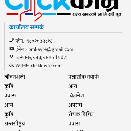
कार्यालय सम्पर्क
फोन:- ९८०२०७५८१८
ईमेल:-
pmkavre@gmail.com
बनेपा-७, काभ्रे, बागमती प्रदेश
वेब ठेगाना:- clickkavre.com
जीवनशैली
पलाञ्चाेक क्याफे
कृषि
अन्य
प्रवास
बिजनेश
अन्य
अपराध
कृषि
रोचक बिचित्र
अन्तर्राष्ट्रिय
प्रवास