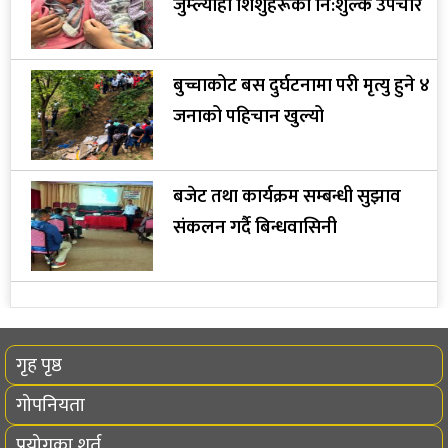
जुम्ल्याहा शिशुहरूको नि:शुल्क उपचार
बुच्चाकोट बस दुर्घटनामा परी मृत्यु हुने ४
जनाको पहिचान खुल्यो
बजेट तथा कार्यक्रम सम्बन्धी सुझाव
संकलन गर्दै बिन्धवासिनी
गृह पृष्ठ
गोपनियता
प्रयोगका शर्त