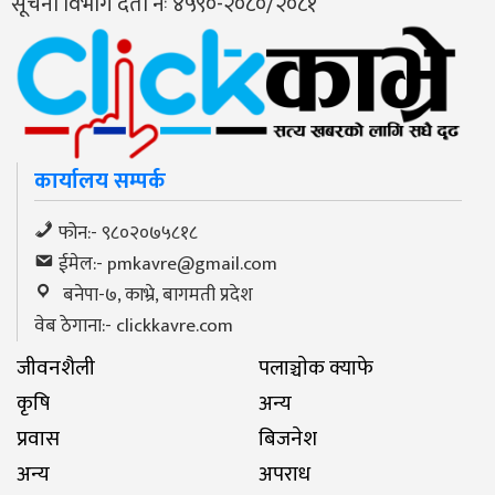
सूचना विभाग दर्ता नंः ४५९०-२०८०/२०८१
कार्यालय सम्पर्क
फोन:- ९८०२०७५८१८
ईमेल:-
pmkavre@gmail.com
बनेपा-७, काभ्रे, बागमती प्रदेश
वेब ठेगाना:- clickkavre.com
जीवनशैली
पलाञ्चाेक क्याफे
कृषि
अन्य
प्रवास
बिजनेश
अन्य
अपराध