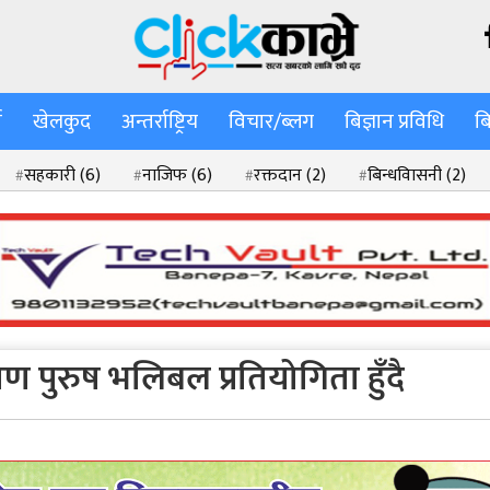
ा
खेलकुद
अन्तर्राष्ट्रिय
विचार/ब्लग
बिज्ञान प्रविधि
ब
सहकारी
(6)
नाजिफ
(6)
रक्तदान
(2)
बिन्धवािसनी
(2)
)
सामसङ एस–सेरिज
(2)
ण पुरुष भलिबल प्रतियोगिता हुँदै