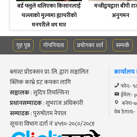
बर्ड फ्लुले थलिएका किसानलाई
मन्त्रीद्वयद्वारा बीपी रा
चल्लाको मुल्यमा ह्याचरीको
अनुगमन
मनपरीले थप मार
गृह पृष्ठ
गोपनियता
प्रयोगका शर्त
सम्पर्क
ब्लास्ट प्रोडक्सन प्रा. लि. द्वारा सञ्चालित
कार्यालय स
क्लिक काभ्रे डट कमका लागि
फोन:- 
सञ्चालक
: सुदिप तिमल्सिना
ईमेल:-
प्रधानसम्पादक
: शुभराज अधिकारी
बनेपा-७, 
वेब ठेगाना:
सम्पादक
: पुरुषोतम नेपाल
सूचना विभाग दर्ता नंः ४५९०-२०८०/२०८१