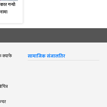
कार गर्‍यो
नामा
क क्याफे
सामाजिक संजालतिर
चित्र
िचर