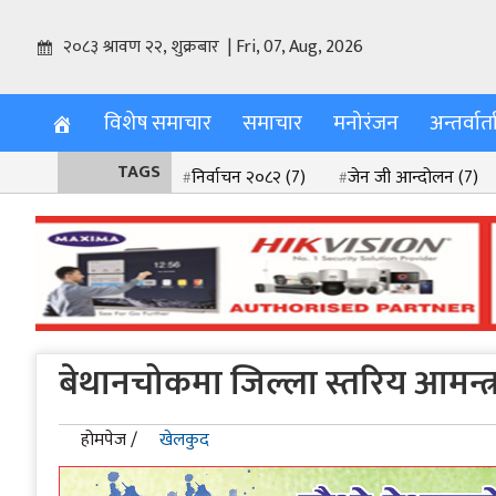
२०८३ श्रावण २२, शुक्रबार | Fri, 07, Aug, 2026
विशेष समाचार
समाचार
मनोरंजन
अन्तर्वार्त
TAGS
निर्वाचन २०८२
(7)
जेन जी आन्दोलन
(7)
श्रीकृष्ण प्रणामी धर्म जागरण महोत्सव २०८२
(2)
बाढी पहिरो
(2
बेथानचोकमा जिल्ला स्तरिय आमन्त्र
होमपेज /
खेलकुद