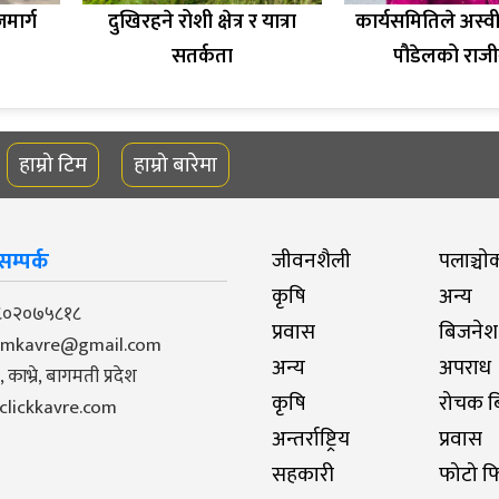
जमार्ग
दुखिरहने रोशी क्षेत्र र यात्रा
कार्यसमितिले अस्वी
सतर्कता
पौडेलको राजी
हाम्रो टिम
हाम्रो बारेमा
म्पर्क
जीवनशैली
पलाञ्चाे
कृषि
अन्य
९८०२०७५८१८
प्रवास
बिजनेश
pmkavre@gmail.com
अन्य
अपराध
काभ्रे, बागमती प्रदेश
कृषि
रोचक बि
- clickkavre.com
अन्तर्राष्ट्रिय
प्रवास
सहकारी
फोटो फ