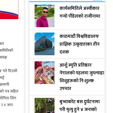
कार्यसमितिले अस्वीकार
गर्‍यो पौडेलको राजीनामा
काठमाडौं विश्वविद्यालयः
िबल
प्राज्ञिक उत्कृष्टताका तीन
 समितिको
दशक
्यक्ष
आर्शु स्मृति प्रतिष्ठान
११ गते दिउसो
नेपालको पहलमा जुम्ल्याहा
 भई
शिशुहरूको नि:शुल्क
सहभागी
उपचार
ेको पत्र सहित
तियोगिता लिग
बुच्चाकोट बस दुर्घटनामा
 र १ जना
परी मृत्यु हुने ४ जनाको