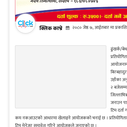
क्लिक काभ्रे
२०८० जेष्ठ ७, आईतबार मा प्रकाश
ढुंखर्क/ब
प्रतियोग
आयोजनामा 
बिरबहादुर
उहाँका अन
२ बजेसम्म
जिल्लाभित
जनाउन पाउ
टिम दर्ता
कम नकआउटको आधारमा खेलाइने आयोजकको भनाई छ । प्रतियोगितामा प्रत
टिम मेनेजर समावेश गरिने आयोजकले जनाएको छ ।