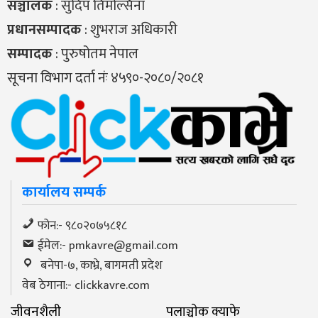
सञ्चालक
: सुदिप तिमल्सिना
प्रधानसम्पादक
: शुभराज अधिकारी
सम्पादक
: पुरुषोतम नेपाल
सूचना विभाग दर्ता नंः ४५९०-२०८०/२०८१
कार्यालय सम्पर्क
फोन:- ९८०२०७५८१८
ईमेल:-
pmkavre@gmail.com
बनेपा-७, काभ्रे, बागमती प्रदेश
वेब ठेगाना:- clickkavre.com
जीवनशैली
पलाञ्चाेक क्याफे