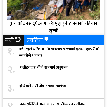
बुच्चाकोट बस दुर्घटनामा परी मृत्यु हुने ४ जनाको पहिचान
खुल्यो
नयाँ
प्रचलित
१.
बर्ड फ्लुले थलिएका किसानलाई चल्लाको मुल्यमा ह्याचरीको
मनपरीले थप मार
२.
मन्त्रीद्वयद्वारा बीपी राजमार्ग अनुगमन
३.
दुखिरहने रोशी क्षेत्र र यात्रा सतर्कता
४.
कार्यसमितिले अस्वीकार गर्‍यो पौडेलको राजीनामा