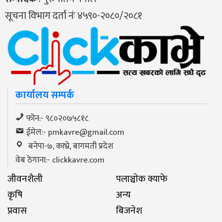
सूचना विभाग दर्ता नंः ४५९०-२०८०/२०८१
कार्यालय सम्पर्क
फोन:- ९८०२०७५८१८
ईमेल:-
pmkavre@gmail.com
बनेपा-७, काभ्रे, बागमती प्रदेश
वेब ठेगाना:- clickkavre.com
जीवनशैली
पलाञ्चाेक क्याफे
कृषि
अन्य
प्रवास
बिजनेश