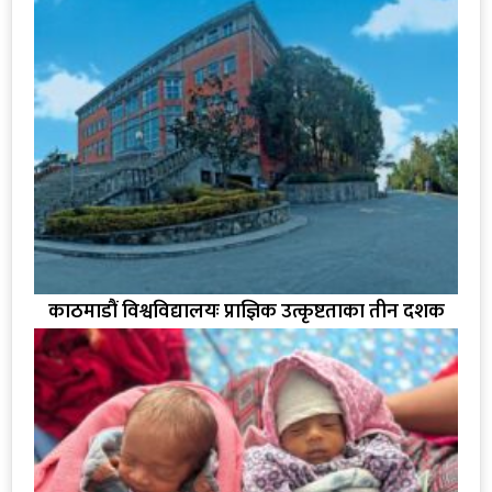
काठमाडौं विश्वविद्यालयः प्राज्ञिक उत्कृष्टताका तीन दशक