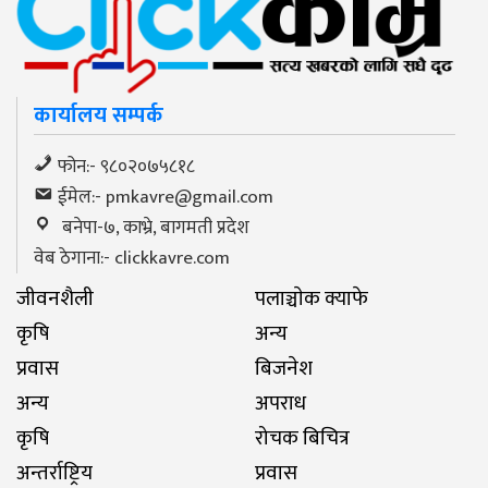
कार्यालय सम्पर्क
फोन:- ९८०२०७५८१८
ईमेल:-
pmkavre@gmail.com
बनेपा-७, काभ्रे, बागमती प्रदेश
वेब ठेगाना:- clickkavre.com
जीवनशैली
पलाञ्चाेक क्याफे
कृषि
अन्य
प्रवास
बिजनेश
अन्य
अपराध
कृषि
रोचक बिचित्र
अन्तर्राष्ट्रिय
प्रवास