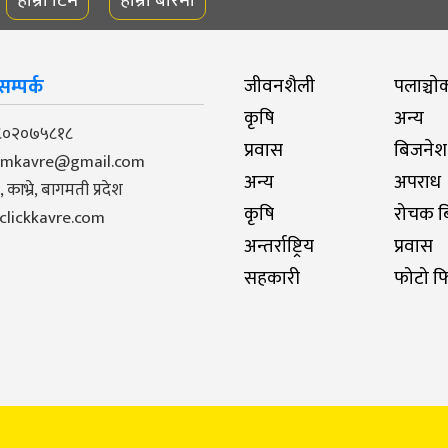
म्पर्क
जीवनशैली
पलाञ्चाे
कृषि
अन्य
९८०२०७५८१८
प्रवास
बिजनेश
pmkavre@gmail.com
अन्य
अपराध
काभ्रे, बागमती प्रदेश
कृषि
रोचक बि
- clickkavre.com
अन्तर्राष्ट्रिय
प्रवास
सहकारी
फोटो फ