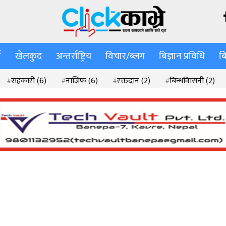
ा
खेलकुद
अन्तर्राष्ट्रिय
विचार/ब्लग
बिज्ञान प्रविधि
ब
सहकारी
(6)
नाजिफ
(6)
रक्तदान
(2)
बिन्धवािसनी
(2)
)
सामसङ एस–सेरिज
(2)