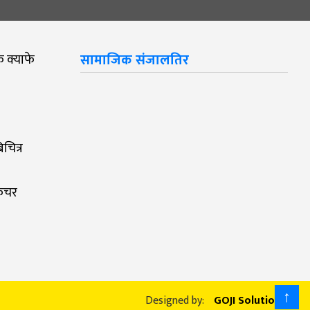
क क्याफे
सामाजिक संजालतिर
चित्र
िचर
↑
Designed by:
GOJI Solution