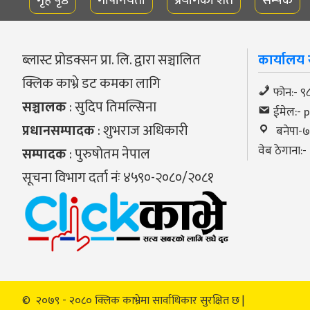
ब्लास्ट प्रोडक्सन प्रा. लि. द्वारा सञ्चालित
कार्यालय स
क्लिक काभ्रे डट कमका लागि
फोन:- 
सञ्चालक
: सुदिप तिमल्सिना
ईमेल:-
प्रधानसम्पादक
: शुभराज अधिकारी
बनेपा-७, 
वेब ठेगाना:
सम्पादक
: पुरुषोतम नेपाल
सूचना विभाग दर्ता नंः ४५९०-२०८०/२०८१
© २०७९ - २०८० क्लिक काभ्रेमा सार्वाधिकार सुरक्षित छ |