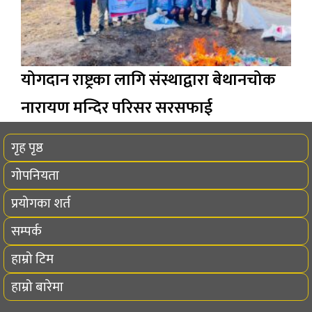
योगदान राष्ट्रका लागि संस्थाद्वारा बेथानचोक
नारायण मन्दिर परिसर सरसफाई
गृह पृष्ठ
गोपनियता
प्रयोगका शर्त
सम्पर्क
हाम्रो टिम
हाम्रो बारेमा