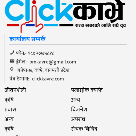
कार्यालय सम्पर्क
फोन:- ९८०२०७५८१८
ईमेल:-
pmkavre@gmail.com
बनेपा-७, काभ्रे, बागमती प्रदेश
वेब ठेगाना:- clickkavre.com
जीवनशैली
पलाञ्चाेक क्याफे
कृषि
अन्य
प्रवास
बिजनेश
अन्य
अपराध
कृषि
रोचक बिचित्र