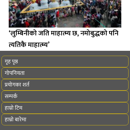
‘लुम्बिनीको जति माहात्म्य छ, नमोबुद्धको पनि
त्यतिकै माहात्म्य’
गृह पृष्ठ
गोपनियता
प्रयोगका शर्त
सम्पर्क
हाम्रो टिम
हाम्रो बारेमा